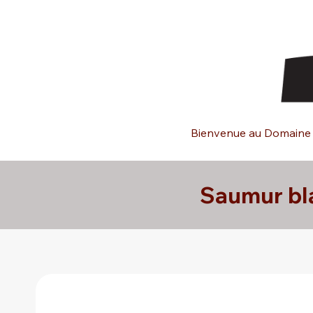
Aller
au
contenu
Bienvenue au Domaine 
Saumur bla