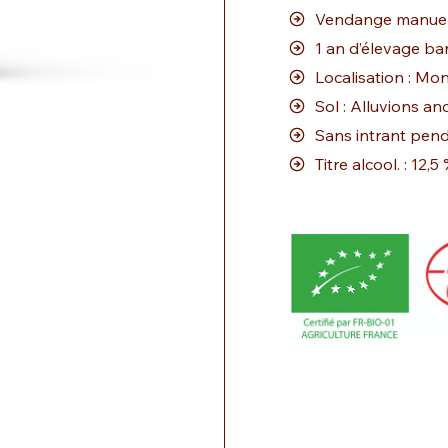
Vendange manuel
1 an d’élevage ba
Localisation : Mon
Sol : Alluvions an
Sans intrant penda
Titre alcool. : 12,5 