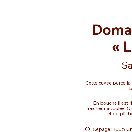
Domai
« 
Sa
Cette cuvée parcellai
b
En bouche il est 
fraicheur acidulée. 
et de pêch
Cépage : 100% C